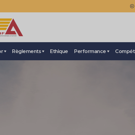
or
Règlements
Ethique
Performance
Compéti