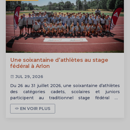
Une soixantaine d’athlètes au stage
fédéral à Arlon
JUL 29, 2026
Du 26 au 31 juillet 2026, une soixantaine d’athlètes
des catégories cadets, scolaires et juniors
participent au traditionnel stage fédéral de
perfectionnement, organisé au Centre ADEPS de
EN VOIR PLUS
l’Hydrion à Arlon.