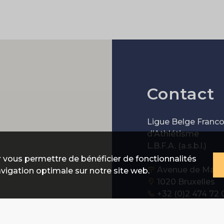
Contact
Ligue Belge Franc
d'Athlétisme
L.B.F.A. (a.s.b.l.)
 vous permettre de bénéficier de fonctionnalités
Avenue de Marat
avigation optimale sur notre site web.
1020 Bruxelles
+32 (0)2 474 72 