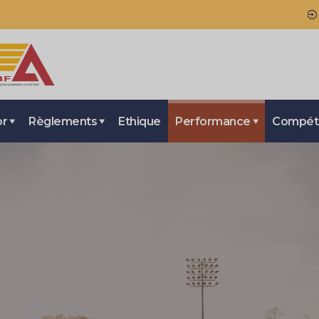
or
Règlements
Ethique
Performance
Compéti