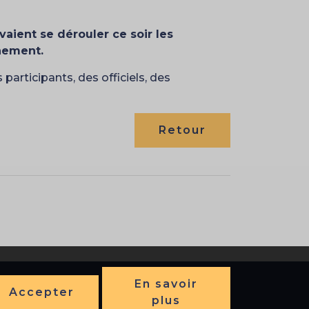
aient se dérouler ce soir les
énement.
participants, des officiels, des
Retour
En savoir
Accepter
plus