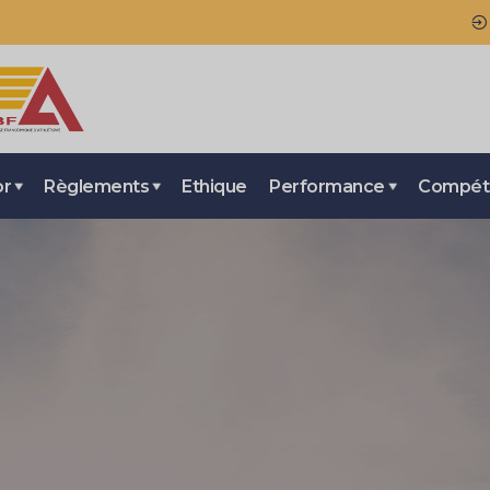
or
Règlements
Ethique
Performance
Compéti