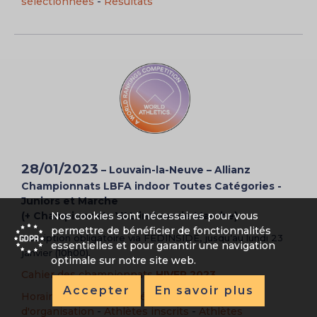
sélectionnées
-
Résultats
28/01/2023
– Louvain-la-Neuve
–
Allianz
Championnats LBFA indoor Toutes Catégories -
Juniors et Marche
(+ Championnats VAL indoor de Marche)
Nos cookies sont nécessaires pour vous
permettre de bénéficier de fonctionnalités
Inscription obligatoire via FEDINSIDE, jusqu’au lundi 23
essentielles et pour garantir une navigation
janvier (10h00).
optimale sur notre site web.
Cahier des championnats
HIVER 2023
Accepter
En savoir plus
Horaire
-
Horaire détaillé
-
Jury/Commission
d'organisation
-
Athlètes inscrits
-
Athlètes